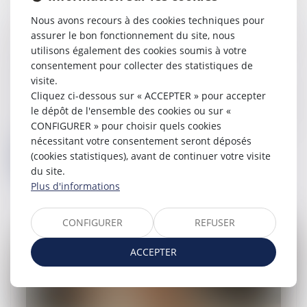
Forfait jours et santé du salarié : validation
Nous avons recours à des cookies techniques pour
assurer le bon fonctionnement du site, nous
d’un accord d’entreprise encadrant la charge
utilisons également des cookies soumis à votre
de travail
consentement pour collecter des statistiques de
19/05/2026
visite.
Par cet arrêt, la Cour de cassation se
Cliquez ci-dessous sur « ACCEPTER » pour accepter
prononce sur la validité d’une convention
le dépôt de l'ensemble des cookies ou sur «
de forfait en jours au regard des exigences
CONFIGURER » pour choisir quels cookies
relatives au droit à la santé et...
nécessitant votre consentement seront déposés
(cookies statistiques), avant de continuer votre visite
Lire la suite
du site.
Plus d'informations
CONFIGURER
REFUSER
ACCEPTER