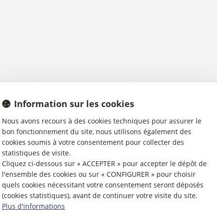
les déloyales : le concepteur d'un trophée marke
Information sur les cookies
Nous avons recours à des cookies techniques pour assurer le
 aux pratiques commerciales déloyales ne s'applique
bon fonctionnement du site, nous utilisons également des
te ou à la fourniture...
cookies soumis à votre consentement pour collecter des
statistiques de visite.
Cliquez ci-dessous sur « ACCEPTER » pour accepter le dépôt de
l'ensemble des cookies ou sur « CONFIGURER » pour choisir
quels cookies nécessitant votre consentement seront déposés
(cookies statistiques), avant de continuer votre visite du site.
Plus d'informations
r du démarchage abusif ?