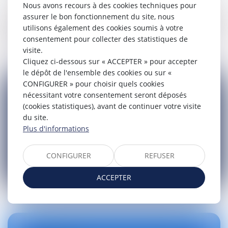
obligations légales.
Nous avons recours à des cookies techniques pour
assurer le bon fonctionnement du site, nous
Que vous soyez
employeur
ou
salarié souhaitant vérifier la
utilisons également des cookies soumis à votre
conformité de votre contrat
, nous vous accompagnons
consentement pour collecter des statistiques de
avec rigueur et confidentialité.
visite.
Cliquez ci-dessous sur « ACCEPTER » pour accepter
le dépôt de l'ensemble des cookies ou sur «
CONFIGURER » pour choisir quels cookies
Conseils pratiques pour anticiper les
nécessitant votre consentement seront déposés
litiges
(cookies statistiques), avant de continuer votre visite
du site.
Vérifier régulièrement la conformité des clauses.
Plus d'informations
Adapter les contrats aux évolutions législatives.
Documenter les avenants et modifications.
CONFIGURER
REFUSER
Consulter un avocat avant toute décision sensible.
ACCEPTER