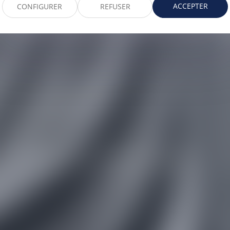
ANNELLE
PROVI
ACCEPTER
CONFIGURER
REFUSER
Avocat Collaboratrice