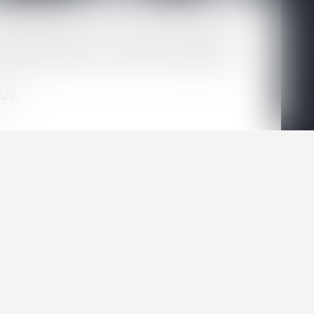
n spécialisé dans les ventes de fonds de
ermis d’acquérir de sérieuses compétences
020.
e