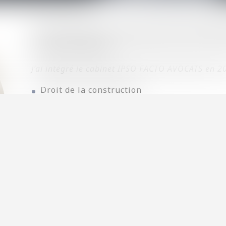
J’ai été formée au sein d’un cabinet parisie
commerce et les baux commerciaux, ce qui m’a p
en droit des affaires.
J’ai intégré le cabinet IPSO FACTO AVOCATS en 2
Droit de la construction
Droit des baux
Droit commercial
Mes domaines d'expertis
DROIT IMMOBILIER
Contentieux de la construction