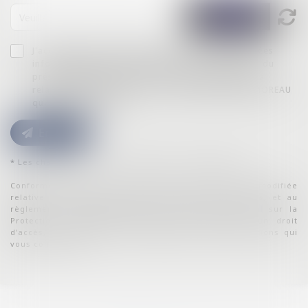
J'accepte que les informations saisies soient traitées
informatiquement par IPSO FACTO et l'hébergeur du
présent site dans le cadre de ma demande et de la
relation avec IPSO FACTO et/ou Maître Mathilde MOREAU
qui peut en découler.
Envoyer
* Les champs suivis d'un astérisque sont obligatoires.
Conformément à la loi n°78-17 du 6 janvier 1978 modifiée
relative à l'informatique, aux fichiers et aux libertés, et au
règlement européen 2016/679, dit Règlement Général sur la
Protection des Données (RGPD), vous disposez d'un droit
d'accès, de rectification, de suppression des informations qui
vous concernent.