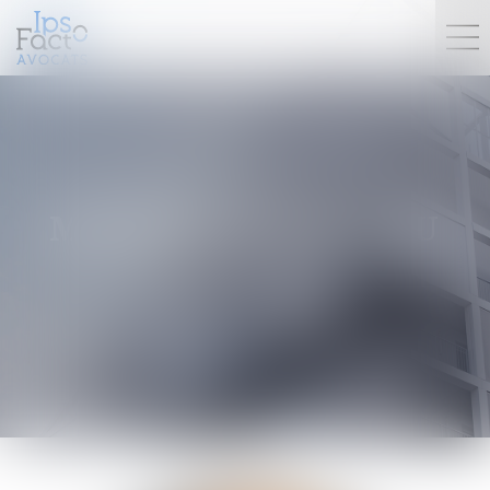
MATHILDE
MOREAU
Avocat Associée