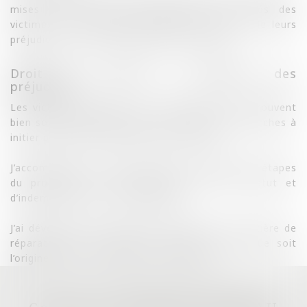
mises en cause, mais également aux côtés des
victimes qui souhaitent obtenir la réparation de leurs
préjudices en se constituant parties civiles.
Droit des victimes et réparation des
préjudices
Les victimes d’accidents ou d’infractions se retrouvent
bien souvent démunies face aux multiples démarches à
initier pour faire reconnaître leurs droits.
J’accompagne les victimes dans les différentes étapes
du processus de reconnaissance de leur statut et
d’indemnisation de leurs préjudice.
J’ai développé une expertise particulière en matière de
réparation des préjudices corporels, quelle que soit
l’origine de ceux-ci: violences, accidents…