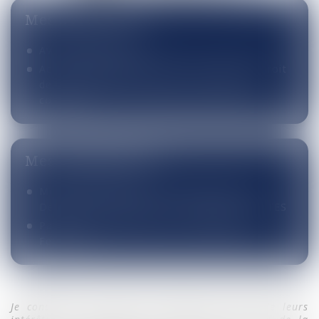
Mes points forts
Avocat depuis 2006
Activité dominante en droit de la famille, droit
des successions, réparation du préjudice
corporel
Mes engagements
Membre de l’Association « Assistance et
Défense des Mineurs » du Barreau de NANTES
Partenaire de l’Association « Solidarités
Femmes »
Je conseille et assiste mes clients au mieux de leurs