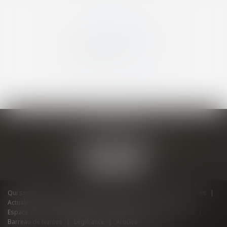
IPSO FACTO
10 allée des Tanneurs, 44000 NANTES
Tél :
02 40 58 80 00
Qui sommes nous ?
Nos compétences
Équipe
Honoraires
Actualités
Mentions légales
Plan du site
Contact
Espace client
RDV en ligne
Paiement en ligne
Ipso FAQ
Barreau de Nantes
Légifrance
Articles