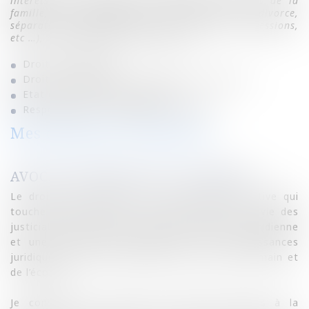
intérêts pour toutes leurs démarches, en droit de la
famille, des personnes et du patrimoine (divorce,
séparation, assistance éducative, état civil, successions,
etc …), ainsi qu’en droit des victimes.
Droit de la famille
Droit du patrimoine - Droit des successions
Etat civil - Etat des personnes
Responsabilité - Préjudices corporels
Mes domaines d'expertise
AVOCAT EN DROIT DE LA FAMILLE
Le droit de la famille est une matière évolutive qui
touche éminemment à la sphère intime de la vie des
justiciables et qui exige tant une pratique quotidienne
et une actualisation permanente des connaissances
juridiques qu’un sens particulier du contact humain et
de l’écoute.
Je conseille mes clients en veillant toujours à la